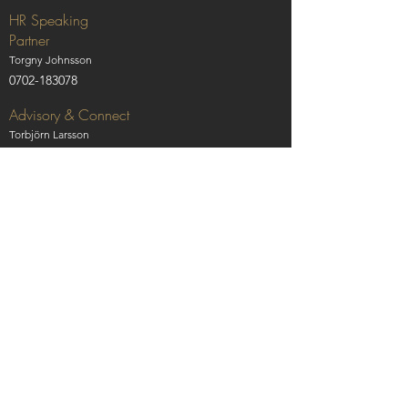
HR Speaking
Partner
Torgny Johnsson
0702-183078
Advisory & Connect
Torbjörn Larsson
0734-383528
Mail till samtliga kontaktpersoner:
fornamn.efternamn@speakingp.se
Besöksadresser
Stockholm: Klarabergsviadukten 63
Göteborg: Östra Hamngatan 16
Malmö: Nordenskiöldsgatan 24
Uppsala: Vaksalagatan 2