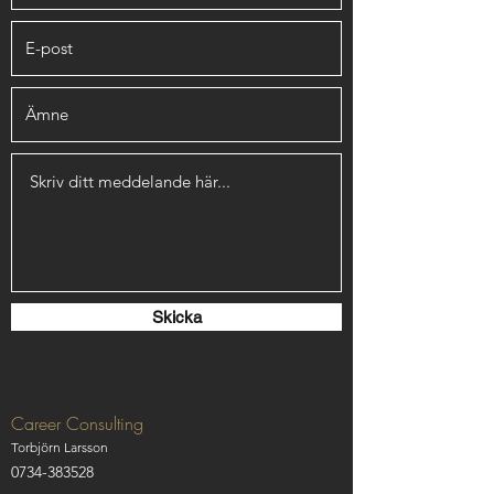
Skicka
Career Consulting
Torbjörn Larsson
0734-383528