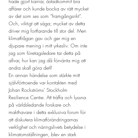
hade gjort karriär, åstadkommit bra 
affärer och kunde bocka av rätt mycket 
av det som ses som ”framgångsrikt”. 
Och, viktigt att säga; mycket av detta 
driver mig fortfarande till stor del. Men 
klimatfrågan gav och ger mig en 
djupare mening i mitt yrkesliv. Om inte 
jag som företagsledare tar detta på 
allvar, hur kan jag då förvänta mig att 
andra skall göra det?
En annan händelse som stärkte mitt 
självförtroende var kontakten med 
Johan Rockströms’ Stockholm 
Resilience Centre. Att träffa och lyssna 
på världsledande forskare och 
makthavare i detta exklusiva forum för 
att diskutera klimatförändringarnas 
verklighet och näringslivets betydelse i 
klimatomställningen, blev en stark 