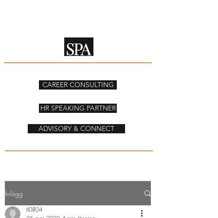
SPEAKING PARTNER
ADVISORY
CAREER CONSULTING
HR SPEAKING PARTNER
ADVISORY & CONNECT
Inlägg
tl0804