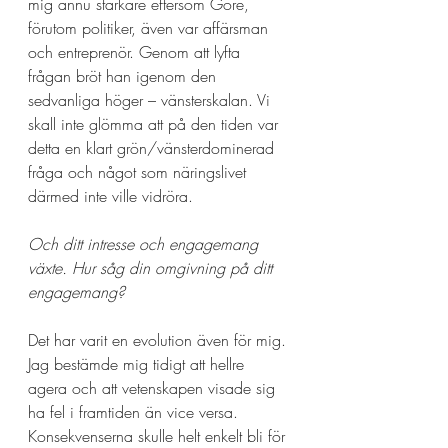
mig ännu starkare eftersom Gore, 
förutom politiker, även var affärsman 
och entreprenör. Genom att lyfta 
frågan bröt han igenom den 
sedvanliga höger – vänsterskalan. Vi 
skall inte glömma att på den tiden var 
detta en klart grön/vänsterdominerad 
fråga och något som näringslivet 
därmed inte ville vidröra.
Och ditt intresse och engagemang 
växte. Hur såg din omgivning på ditt 
engagemang?
Det har varit en evolution även för mig. 
Jag bestämde mig tidigt att hellre 
agera och att vetenskapen visade sig 
ha fel i framtiden än vice versa. 
Konsekvenserna skulle helt enkelt bli för 