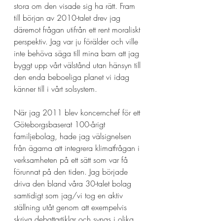
stora om den visade sig ha rätt. Fram 
till början av 2010-talet drev jag 
däremot frågan utifrån ett rent moraliskt 
perspektiv. Jag var ju förälder och ville 
inte behöva säga till mina barn att jag 
byggt upp vårt välstånd utan hänsyn till 
den enda beboeliga planet vi idag 
känner till i vårt solsystem.  
När jag 2011 blev koncernchef för ett 
Göteborgsbaserat 100-årigt 
familjebolag, hade jag välsignelsen 
från ägarna att integrera klimatfrågan i 
verksamheten på ett sätt som var få 
förunnat på den tiden. Jag började 
driva den bland våra 30-talet bolag 
samtidigt som jag/vi tog en aktiv 
ställning utåt genom att exempelvis 
skriva debattartiklar och synas i olika 