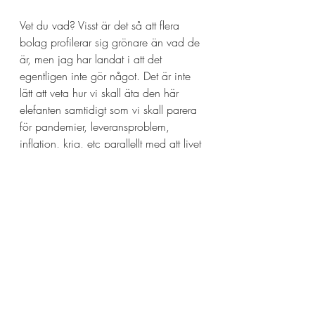
Vet du vad? Visst är det så att flera 
bolag profilerar sig grönare än vad de 
är, men jag har landat i att det 
egentligen inte gör något. Det är inte 
lätt att veta hur vi skall äta den här 
elefanten samtidigt som vi skall parera 
för pandemier, leveransproblem, 
inflation, krig, etc parallellt med att livet 
går snabbare än någonsin förr. Jag tror 
det löser sig självt. Det finns så många 
goda krafter nu som vill förändra och 
om de märker att ägare-styrelser-
ledningar inte menar allvar i vad de 
säger så byter de helt enkelt jobb. 
Konsekvensen när de skarpaste 
hjärnorna lämnar, blir att företaget 
tappar konkurrenskraft och succesivt 
försvinner. Detta ser jag inte minst när 