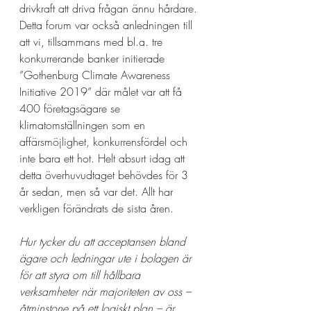
drivkraft att driva frågan ännu hårdare. 
Detta forum var också anledningen till 
att vi, tillsammans med bl.a. tre 
konkurrerande banker initierade 
”Gothenburg Climate Awareness 
Initiative 2019” där målet var att få 
400 företagsägare se 
klimatomställningen som en 
affärsmöjlighet, konkurrensfördel och 
inte bara ett hot. Helt absurt idag att 
detta överhuvudtaget behövdes för 3 
år sedan, men så var det. Allt har 
verkligen förändrats de sista åren. 
Hur tycker du att acceptansen bland 
ägare och ledningar ute i bolagen är 
för att styra om till hållbara 
verksamheter när majoriteten av oss – 
åtminstone på ett logiskt plan – är 